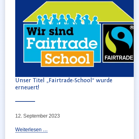
o
t
w
e
e
r
e
n
n
L
u
n
c
h
Unser Titel „Fairtrade-School“ wurde
erneuert!
2
0
2
3
12. September 2023
U
Weiterlesen …
n