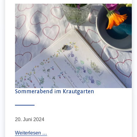
m
e
r
f
e
s
t
Sommerabend im Krautgarten
20. Juni 2024
S
Weiterlesen …