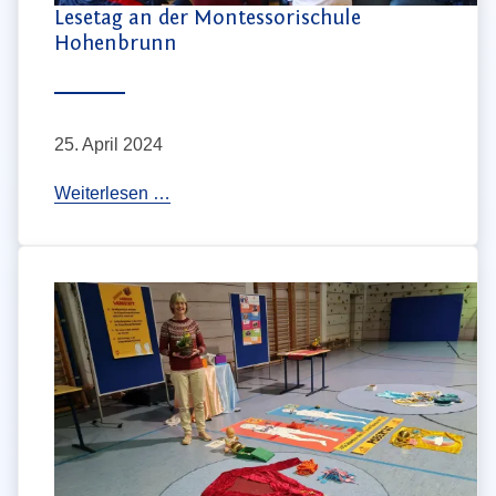
Lesetag an der Montessorischule
Hohenbrunn
25. April 2024
L
Weiterlesen …
e
s
e
t
a
g
a
n
d