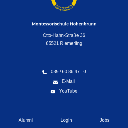
3
a
g
Montessorischule Hohenbrunn
Otto-Hahn-Straße 36
85521 Riemerling
089 / 60 86 47 - 0
E-Mail
YouTube
Navigation
Alumni
Login
Jobs
überspringen