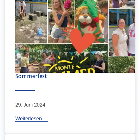
Sommerfest
29. Juni 2024
S
Weiterlesen …
o
m