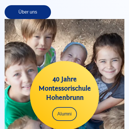
Über uns
40 Jahre
Montessorischule
Hohenbrunn
Alumni