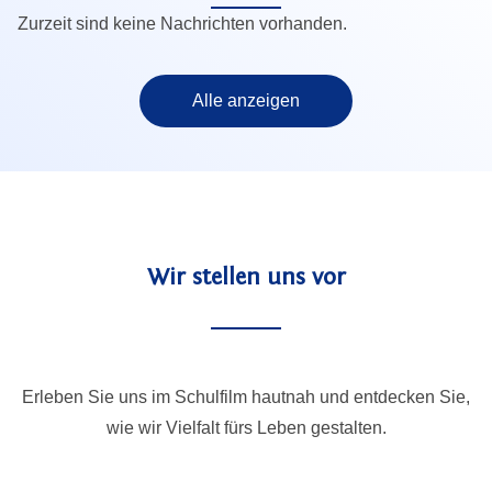
n
Zurzeit sind keine Nachrichten vorhanden.
e
n
Alle anzeigen
T
ü
r
m
i
t
Wir stellen uns vor
H
e
r
b
Erleben Sie uns im Schulfilm hautnah und entdecken Sie,
s
wie wir Vielfalt fürs Leben gestalten.
t
m